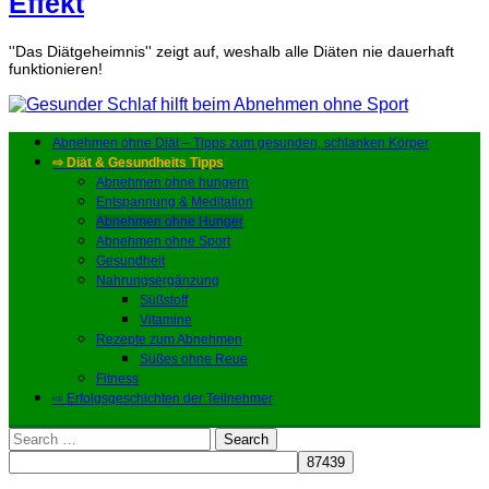
Effekt
''Das Diätgeheimnis'' zeigt auf, weshalb alle Diäten nie dauerhaft
funktionieren!
Abnehmen ohne Diät – Tipps zum gesunden, schlanken Körper
⇨ Diät & Gesundheits Tipps
Abnehmen ohne hungern
Entspannung & Meditation
Abnehmen ohne Hunger
Abnehmen ohne Sport
Gesundheit
Nahrungsergänzung
Süßstoff
Vitamine
Rezepte zum Abnehmen
Süßes ohne Reue
Fitness
⇨ Erfolgsgeschichten der Teilnehmer
Search
for: