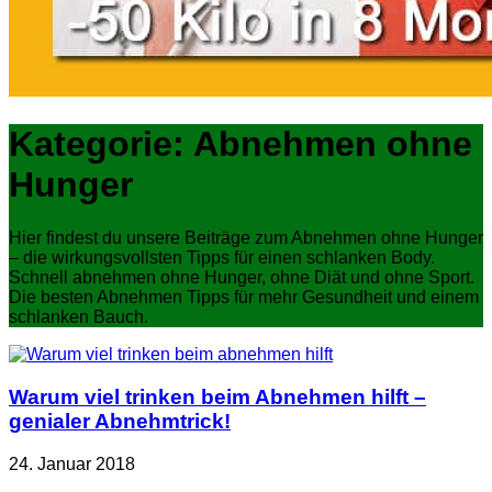
Kategorie:
Abnehmen ohne
Hunger
Hier findest du unsere Beiträge zum Abnehmen ohne Hunger
– die wirkungsvollsten Tipps für einen schlanken Body.
Schnell abnehmen ohne Hunger, ohne Diät und ohne Sport.
Die besten Abnehmen Tipps für mehr Gesundheit und einem
schlanken Bauch.
Warum viel trinken beim Abnehmen hilft –
genialer Abnehmtrick!
24. Januar 2018