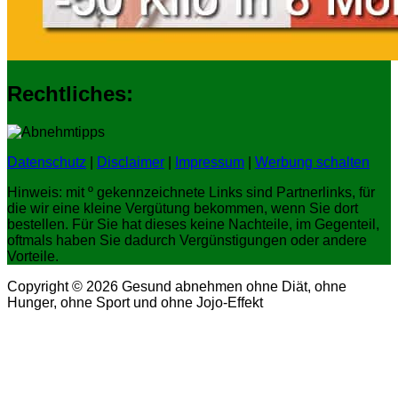
Rechtliches:
Datenschutz
|
Disclaimer
|
Impressum
|
Werbung schalten
Hinweis: mit º gekennzeichnete Links sind Partnerlinks, für
die wir eine kleine Vergütung bekommen, wenn Sie dort
bestellen. Für Sie hat dieses keine Nachteile, im Gegenteil,
oftmals haben Sie dadurch Vergünstigungen oder andere
Vorteile.
Copyright © 2026 Gesund abnehmen ohne Diät, ohne
Hunger, ohne Sport und ohne Jojo-Effekt