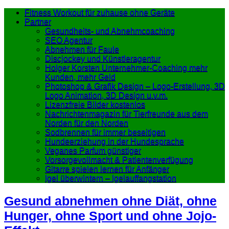
Fitness Workout für zuhause ohne Geräte
Partner
Gesundheits- und Abnehmcoaching
SEO Agentur
Abnehmen für Faule
Discjockey und Künstleragentur
Holger Korsten Unternehmer-Coaching mehr
Kunden, mehr Geld
Photoshop & Grafik Design – Logo-Erstellung, 3D
Logo Animation, 3D Design u.v.m.
Lizenzfreie Bilder kostenlos
Nachrichtenmagazin für Tierfreunde aus dem
Norden für den Norden
Sodbrennen für immer beseitigen
Hundeerziehung in der Hundesprache
Veganes Parfum günstiger
Vorsorgevollmacht & Patientenverfügung
Gitarre spielen lernen für Anfänger
Igel überwintern – Igelauffangstation
Gesund abnehmen ohne Diät, ohne
Hunger, ohne Sport und ohne Jojo-