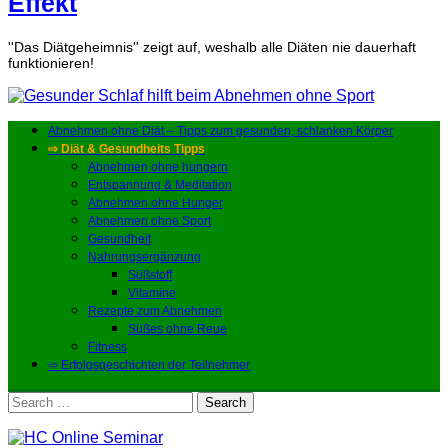
Effekt
''Das Diätgeheimnis'' zeigt auf, weshalb alle Diäten nie dauerhaft
funktionieren!
Abnehmen ohne Diät – Tipps zum gesunden, schlanken Körper
⇨ Diät & Gesundheits Tipps
Abnehmen ohne hungern
Entspannung & Meditation
Abnehmen ohne Hunger
Abnehmen ohne Sport
Gesundheit
Nahrungsergänzung
Süßstoff
Vitamine
Rezepte zum Abnehmen
Süßes ohne Reue
Fitness
⇨ Erfolgsgeschichten der Teilnehmer
Search
for: