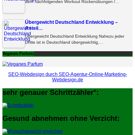
dem nachfolgenden Workout Rückenübungen /…
Übergewicht Deutschland Entwicklung –
Anteil…
Übergewicht Deutschland Entwicklung Nahezu jeder
Dritte ist in Deutschland übergewichtig,…
Veganes Parfum:
SEO-Webdesign durch SEO-Agentur-Online-Marketing-
Webdesign.de
sehr genauer Schrittzähler°:
Gesund abnehmen ohne Verzicht: