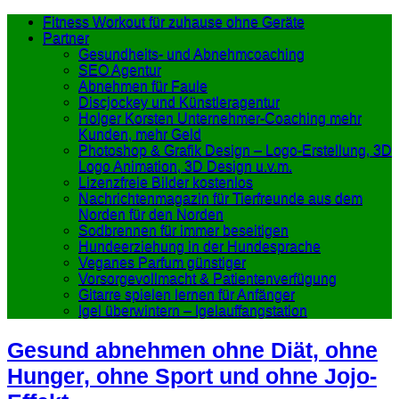
Fitness Workout für zuhause ohne Geräte
Partner
Gesundheits- und Abnehmcoaching
SEO Agentur
Abnehmen für Faule
Discjockey und Künstleragentur
Holger Korsten Unternehmer-Coaching mehr
Kunden, mehr Geld
Photoshop & Grafik Design – Logo-Erstellung, 3D
Logo Animation, 3D Design u.v.m.
Lizenzfreie Bilder kostenlos
Nachrichtenmagazin für Tierfreunde aus dem
Norden für den Norden
Sodbrennen für immer beseitigen
Hundeerziehung in der Hundesprache
Veganes Parfum günstiger
Vorsorgevollmacht & Patientenverfügung
Gitarre spielen lernen für Anfänger
Igel überwintern – Igelauffangstation
Gesund abnehmen ohne Diät, ohne
Hunger, ohne Sport und ohne Jojo-