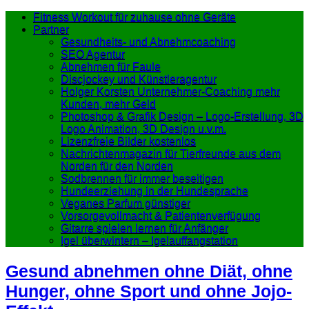
Fitness Workout für zuhause ohne Geräte
Partner
Gesundheits- und Abnehmcoaching
SEO Agentur
Abnehmen für Faule
Discjockey und Künstleragentur
Holger Korsten Unternehmer-Coaching mehr
Kunden, mehr Geld
Photoshop & Grafik Design – Logo-Erstellung, 3D
Logo Animation, 3D Design u.v.m.
Lizenzfreie Bilder kostenlos
Nachrichtenmagazin für Tierfreunde aus dem
Norden für den Norden
Sodbrennen für immer beseitigen
Hundeerziehung in der Hundesprache
Veganes Parfum günstiger
Vorsorgevollmacht & Patientenverfügung
Gitarre spielen lernen für Anfänger
Igel überwintern – Igelauffangstation
Gesund abnehmen ohne Diät, ohne
Hunger, ohne Sport und ohne Jojo-