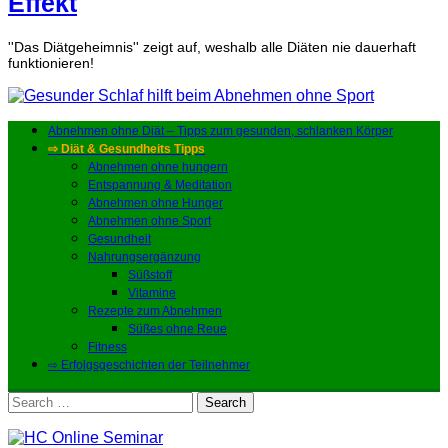
Effekt
''Das Diätgeheimnis'' zeigt auf, weshalb alle Diäten nie dauerhaft
funktionieren!
Abnehmen ohne Diät – Tipps zum gesunden, schlanken Körper
⇨ Diät & Gesundheits Tipps
Abnehmen ohne hungern
Entspannung & Meditation
Abnehmen ohne Hunger
Abnehmen ohne Sport
Gesundheit
Nahrungsergänzung
Süßstoff
Vitamine
Rezepte zum Abnehmen
Süßes ohne Reue
Fitness
⇨ Erfolgsgeschichten der Teilnehmer
Search
for: