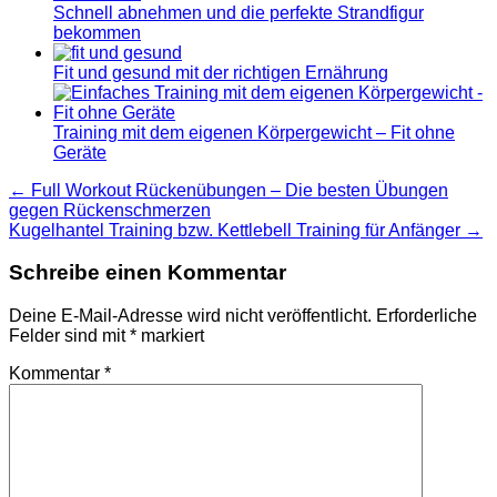
Schnell abnehmen und die perfekte Strandfigur
bekommen
Fit und gesund mit der richtigen Ernährung
Training mit dem eigenen Körpergewicht – Fit ohne
Geräte
Beitragsnavigation
← Full Workout Rückenübungen – Die besten Übungen
gegen Rückenschmerzen
Kugelhantel Training bzw. Kettlebell Training für Anfänger →
Schreibe einen Kommentar
Deine E-Mail-Adresse wird nicht veröffentlicht.
Erforderliche
Felder sind mit
*
markiert
Kommentar
*