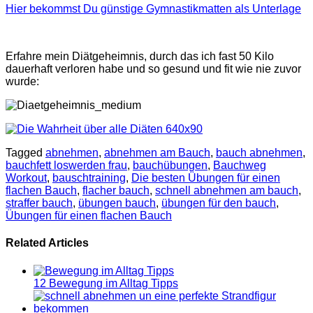
Hier bekommst Du günstige Gymnastikmatten als Unterlage
Erfahre mein Diätgeheimnis, durch das ich fast 50 Kilo
dauerhaft verloren habe und so gesund und fit wie nie zuvor
wurde:
Tagged
abnehmen
,
abnehmen am Bauch
,
bauch abnehmen
,
bauchfett loswerden frau
,
bauchübungen
,
Bauchweg
Workout
,
bauschtraining
,
Die besten Übungen für einen
flachen Bauch
,
flacher bauch
,
schnell abnehmen am bauch
,
straffer bauch
,
übungen bauch
,
übungen für den bauch
,
Übungen für einen flachen Bauch
Related Articles
12 Bewegung im Alltag Tipps