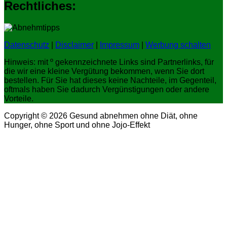
Rechtliches:
Datenschutz
|
Disclaimer
|
Impressum
|
Werbung schalten
Hinweis: mit º gekennzeichnete Links sind Partnerlinks, für
die wir eine kleine Vergütung bekommen, wenn Sie dort
bestellen. Für Sie hat dieses keine Nachteile, im Gegenteil,
oftmals haben Sie dadurch Vergünstigungen oder andere
Vorteile.
Copyright © 2026 Gesund abnehmen ohne Diät, ohne
Hunger, ohne Sport und ohne Jojo-Effekt