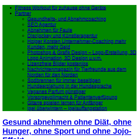
Fitness Workout für zuhause ohne Geräte
Partner
Gesundheits- und Abnehmcoaching
SEO Agentur
Abnehmen für Faule
Discjockey und Künstleragentur
Holger Korsten Unternehmer-Coaching mehr
Kunden, mehr Geld
Photoshop & Grafik Design – Logo-Erstellung, 3D
Logo Animation, 3D Design u.v.m.
Lizenzfreie Bilder kostenlos
Nachrichtenmagazin für Tierfreunde aus dem
Norden für den Norden
Sodbrennen für immer beseitigen
Hundeerziehung in der Hundesprache
Veganes Parfum günstiger
Vorsorgevollmacht & Patientenverfügung
Gitarre spielen lernen für Anfänger
Igel überwintern – Igelauffangstation
Gesund abnehmen ohne Diät, ohne
Hunger, ohne Sport und ohne Jojo-