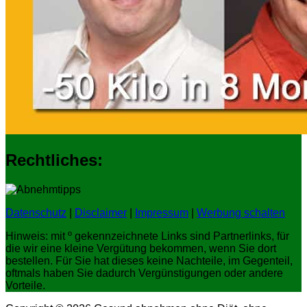
Rechtliches:
Datenschutz
|
Disclaimer
|
Impressum
|
Werbung schalten
Hinweis: mit º gekennzeichnete Links sind Partnerlinks, für
die wir eine kleine Vergütung bekommen, wenn Sie dort
bestellen. Für Sie hat dieses keine Nachteile, im Gegenteil,
oftmals haben Sie dadurch Vergünstigungen oder andere
Vorteile.