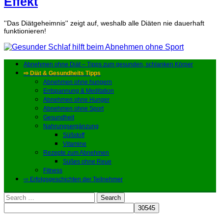
Effekt
''Das Diätgeheimnis'' zeigt auf, weshalb alle Diäten nie dauerhaft
funktionieren!
Abnehmen ohne Diät – Tipps zum gesunden, schlanken Körper
⇨ Diät & Gesundheits Tipps
Abnehmen ohne hungern
Entspannung & Meditation
Abnehmen ohne Hunger
Abnehmen ohne Sport
Gesundheit
Nahrungsergänzung
Süßstoff
Vitamine
Rezepte zum Abnehmen
Süßes ohne Reue
Fitness
⇨ Erfolgsgeschichten der Teilnehmer
Search
for: