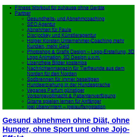
Fitness Workout für zuhause ohne Geräte
Partner
Gesundheits- und Abnehmcoaching
SEO Agentur
Abnehmen für Faule
Discjockey und Künstleragentur
Holger Korsten Unternehmer-Coaching mehr
Kunden, mehr Geld
Photoshop & Grafik Design – Logo-Erstellung, 3D
Logo Animation, 3D Design u.v.m.
Lizenzfreie Bilder kostenlos
Nachrichtenmagazin für Tierfreunde aus dem
Norden für den Norden
Sodbrennen für immer beseitigen
Hundeerziehung in der Hundesprache
Veganes Parfum günstiger
Vorsorgevollmacht & Patientenverfügung
Gitarre spielen lernen für Anfänger
Igel überwintern – Igelauffangstation
Gesund abnehmen ohne Diät, ohne
Hunger, ohne Sport und ohne Jojo-