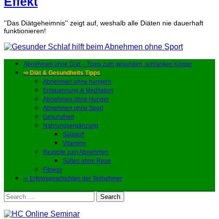
Effekt
''Das Diätgeheimnis'' zeigt auf, weshalb alle Diäten nie dauerhaft
funktionieren!
Abnehmen ohne Diät – Tipps zum gesunden, schlanken Körper
⇨ Diät & Gesundheits Tipps
Abnehmen ohne hungern
Entspannung & Meditation
Abnehmen ohne Hunger
Abnehmen ohne Sport
Gesundheit
Nahrungsergänzung
Süßstoff
Vitamine
Rezepte zum Abnehmen
Süßes ohne Reue
Fitness
⇨ Erfolgsgeschichten der Teilnehmer
Search
for: