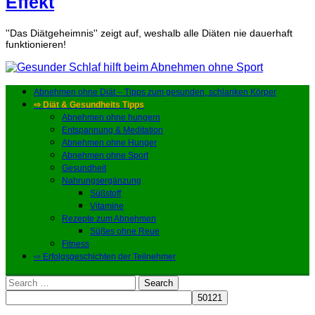
Effekt
''Das Diätgeheimnis'' zeigt auf, weshalb alle Diäten nie dauerhaft
funktionieren!
Abnehmen ohne Diät – Tipps zum gesunden, schlanken Körper
⇨ Diät & Gesundheits Tipps
Abnehmen ohne hungern
Entspannung & Meditation
Abnehmen ohne Hunger
Abnehmen ohne Sport
Gesundheit
Nahrungsergänzung
Süßstoff
Vitamine
Rezepte zum Abnehmen
Süßes ohne Reue
Fitness
⇨ Erfolgsgeschichten der Teilnehmer
Search
for: