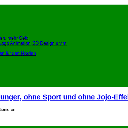
en, mehr Geld
Logo Animation, 3D Design u.v.m.
en für den Norden
nger, ohne Sport und ohne Jojo-Effe
tionieren!