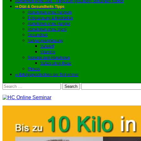
Abnehmen ohne Diät – Tipps zum gesunden, schlanken Körper
⇨ Diät & Gesundheits Tipps
Abnehmen ohne hungern
Entspannung & Meditation
Abnehmen ohne Hunger
Abnehmen ohne Sport
Gesundheit
Nahrungsergänzung
Süßstoff
Vitamine
Rezepte zum Abnehmen
Süßes ohne Reue
Fitness
⇨ Erfolgsgeschichten der Teilnehmer
Search
for: