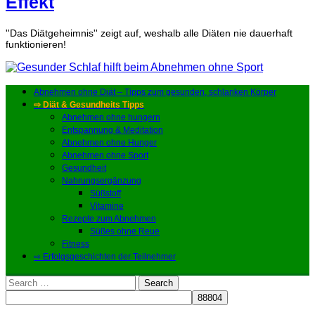
Effekt
''Das Diätgeheimnis'' zeigt auf, weshalb alle Diäten nie dauerhaft
funktionieren!
Abnehmen ohne Diät – Tipps zum gesunden, schlanken Körper
⇨ Diät & Gesundheits Tipps
Abnehmen ohne hungern
Entspannung & Meditation
Abnehmen ohne Hunger
Abnehmen ohne Sport
Gesundheit
Nahrungsergänzung
Süßstoff
Vitamine
Rezepte zum Abnehmen
Süßes ohne Reue
Fitness
⇨ Erfolgsgeschichten der Teilnehmer
Search
for: