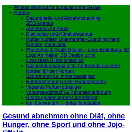
Fitness Workout für zuhause ohne Geräte
Partner
Gesundheits- und Abnehmcoaching
SEO Agentur
Abnehmen für Faule
Discjockey und Künstleragentur
Holger Korsten Unternehmer-Coaching mehr
Kunden, mehr Geld
Photoshop & Grafik Design – Logo-Erstellung, 3D
Logo Animation, 3D Design u.v.m.
Lizenzfreie Bilder kostenlos
Nachrichtenmagazin für Tierfreunde aus dem
Norden für den Norden
Sodbrennen für immer beseitigen
Hundeerziehung in der Hundesprache
Veganes Parfum günstiger
Vorsorgevollmacht & Patientenverfügung
Gitarre spielen lernen für Anfänger
Igel überwintern – Igelauffangstation
Gesund abnehmen ohne Diät, ohne
Hunger, ohne Sport und ohne Jojo-