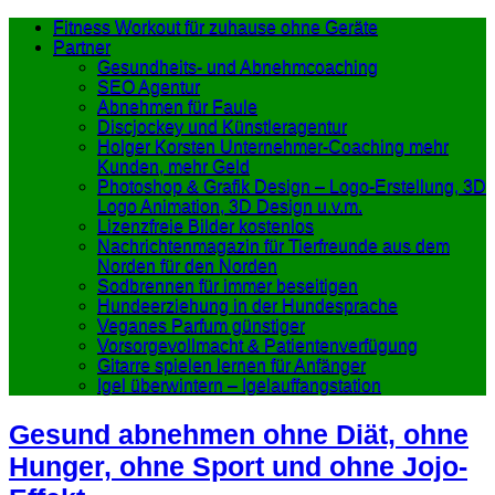
Fitness Workout für zuhause ohne Geräte
Partner
Gesundheits- und Abnehmcoaching
SEO Agentur
Abnehmen für Faule
Discjockey und Künstleragentur
Holger Korsten Unternehmer-Coaching mehr
Kunden, mehr Geld
Photoshop & Grafik Design – Logo-Erstellung, 3D
Logo Animation, 3D Design u.v.m.
Lizenzfreie Bilder kostenlos
Nachrichtenmagazin für Tierfreunde aus dem
Norden für den Norden
Sodbrennen für immer beseitigen
Hundeerziehung in der Hundesprache
Veganes Parfum günstiger
Vorsorgevollmacht & Patientenverfügung
Gitarre spielen lernen für Anfänger
Igel überwintern – Igelauffangstation
Gesund abnehmen ohne Diät, ohne
Hunger, ohne Sport und ohne Jojo-