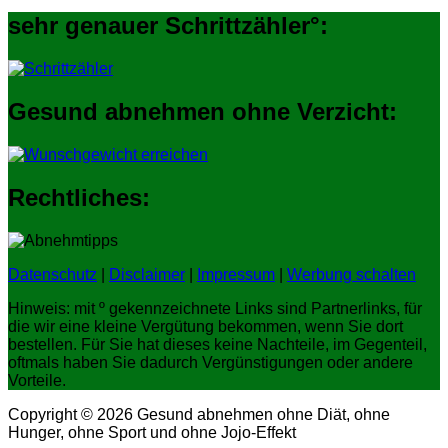
sehr genauer Schrittzähler°:
Gesund abnehmen ohne Verzicht:
Rechtliches:
Datenschutz
|
Disclaimer
|
Impressum
|
Werbung schalten
Hinweis: mit º gekennzeichnete Links sind Partnerlinks, für
die wir eine kleine Vergütung bekommen, wenn Sie dort
bestellen. Für Sie hat dieses keine Nachteile, im Gegenteil,
oftmals haben Sie dadurch Vergünstigungen oder andere
Vorteile.
Copyright © 2026 Gesund abnehmen ohne Diät, ohne
Hunger, ohne Sport und ohne Jojo-Effekt