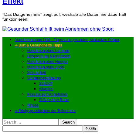
Effekt
''Das Diätgeheimnis'' zeigt auf, weshalb alle Diäten nie dauerhaft
funktionieren!
Abnehmen ohne Diät – Tipps zum gesunden, schlanken Körper
⇨ Diät & Gesundheits Tipps
Abnehmen ohne hungern
Entspannung & Meditation
Abnehmen ohne Hunger
Abnehmen ohne Sport
Gesundheit
Nahrungsergänzung
Süßstoff
Vitamine
Rezepte zum Abnehmen
Süßes ohne Reue
Fitness
⇨ Erfolgsgeschichten der Teilnehmer
Search
for: