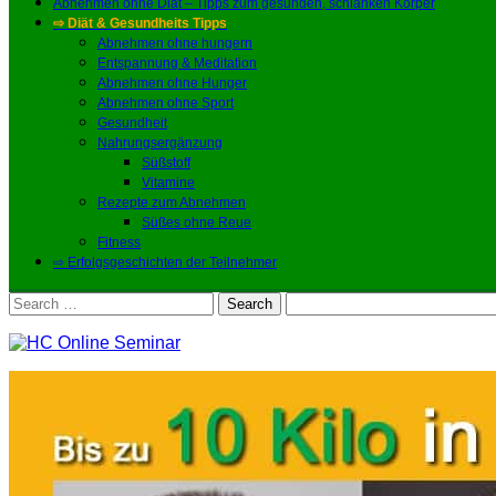
Abnehmen ohne Diät – Tipps zum gesunden, schlanken Körper
⇨ Diät & Gesundheits Tipps
Abnehmen ohne hungern
Entspannung & Meditation
Abnehmen ohne Hunger
Abnehmen ohne Sport
Gesundheit
Nahrungsergänzung
Süßstoff
Vitamine
Rezepte zum Abnehmen
Süßes ohne Reue
Fitness
⇨ Erfolgsgeschichten der Teilnehmer
Search
for: