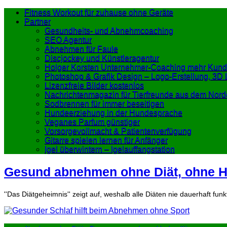
Fitness Workout für zuhause ohne Geräte
Partner
Gesundheits- und Abnehmcoaching
SEO Agentur
Abnehmen für Faule
Discjockey und Künstleragentur
Holger Korsten Unternehmer-Coaching mehr Kund
Photoshop & Grafik Design – Logo-Erstellung, 3D 
Lizenzfreie Bilder kostenlos
Nachrichtenmagazin für Tierfreunde aus dem Nord
Sodbrennen für immer beseitigen
Hundeerziehung in der Hundesprache
Veganes Parfum günstiger
Vorsorgevollmacht & Patientenverfügung
Gitarre spielen lernen für Anfänger
Igel überwintern – Igelauffangstation
Gesund abnehmen ohne Diät, ohne Hu
''Das Diätgeheimnis'' zeigt auf, weshalb alle Diäten nie dauerhaft funk