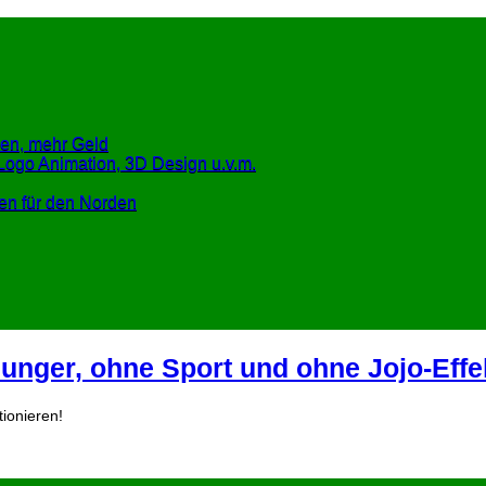
en, mehr Geld
Logo Animation, 3D Design u.v.m.
en für den Norden
nger, ohne Sport und ohne Jojo-Effe
tionieren!