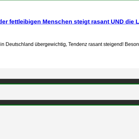
er fettleibigen Menschen steigt rasant UND die 
 in Deutschland übergewichtig, Tendenz rasant steigend! Beson