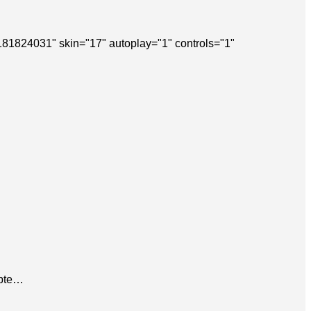
181824031" skin="17" autoplay="1" controls="1"
epte…