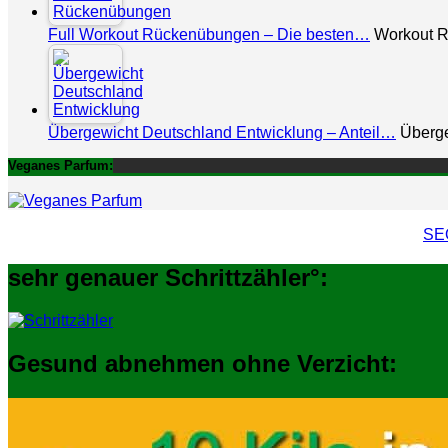
Full Workout Rückenübungen – Die besten…
Workout R
Übergewicht Deutschland Entwicklung – Anteil…
Überge
Veganes Parfum:
SEO
sehr genauer Schrittzähler°:
Gesund abnehmen ohne Verzicht: