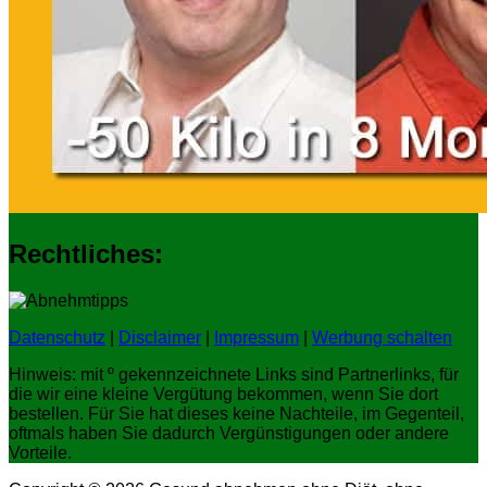
Rechtliches:
Datenschutz
|
Disclaimer
|
Impressum
|
Werbung schalten
Hinweis: mit º gekennzeichnete Links sind Partnerlinks, für
die wir eine kleine Vergütung bekommen, wenn Sie dort
bestellen. Für Sie hat dieses keine Nachteile, im Gegenteil,
oftmals haben Sie dadurch Vergünstigungen oder andere
Vorteile.