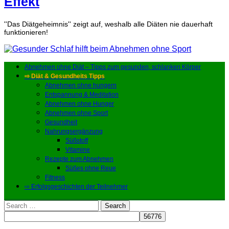
Effekt
''Das Diätgeheimnis'' zeigt auf, weshalb alle Diäten nie dauerhaft
funktionieren!
Abnehmen ohne Diät – Tipps zum gesunden, schlanken Körper
⇨ Diät & Gesundheits Tipps
Abnehmen ohne hungern
Entspannung & Meditation
Abnehmen ohne Hunger
Abnehmen ohne Sport
Gesundheit
Nahrungsergänzung
Süßstoff
Vitamine
Rezepte zum Abnehmen
Süßes ohne Reue
Fitness
⇨ Erfolgsgeschichten der Teilnehmer
Search
for: