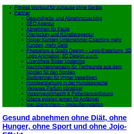
Fitness Workout für zuhause ohne Geräte
Partner
Gesundheits- und Abnehmcoaching
SEO Agentur
Abnehmen für Faule
Discjockey und Künstleragentur
Holger Korsten Unternehmer-Coaching mehr
Kunden, mehr Geld
Photoshop & Grafik Design – Logo-Erstellung, 3D
Logo Animation, 3D Design u.v.m.
Lizenzfreie Bilder kostenlos
Nachrichtenmagazin für Tierfreunde aus dem
Norden für den Norden
Sodbrennen für immer beseitigen
Hundeerziehung in der Hundesprache
Veganes Parfum günstiger
Vorsorgevollmacht & Patientenverfügung
Gitarre spielen lernen für Anfänger
Igel überwintern – Igelauffangstation
Gesund abnehmen ohne Diät, ohne
Hunger, ohne Sport und ohne Jojo-