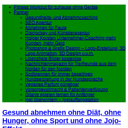
Fitness Workout für zuhause ohne Geräte
Partner
Gesundheits- und Abnehmcoaching
SEO Agentur
Abnehmen für Faule
Discjockey und Künstleragentur
Holger Korsten Unternehmer-Coaching mehr
Kunden, mehr Geld
Photoshop & Grafik Design – Logo-Erstellung, 3D
Logo Animation, 3D Design u.v.m.
Lizenzfreie Bilder kostenlos
Nachrichtenmagazin für Tierfreunde aus dem
Norden für den Norden
Sodbrennen für immer beseitigen
Hundeerziehung in der Hundesprache
Veganes Parfum günstiger
Vorsorgevollmacht & Patientenverfügung
Gitarre spielen lernen für Anfänger
Igel überwintern – Igelauffangstation
Gesund abnehmen ohne Diät, ohne
Hunger, ohne Sport und ohne Jojo-