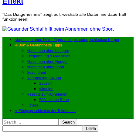
Effekt
''Das Diätgeheimnis'' zeigt auf, weshalb alle Diäten nie dauerhaft
funktionieren!
Abnehmen ohne Diät – Tipps zum gesunden, schlanken Körper
⇨ Diät & Gesundheits Tipps
Abnehmen ohne hungern
Entspannung & Meditation
Abnehmen ohne Hunger
Abnehmen ohne Sport
Gesundheit
Nahrungsergänzung
Süßstoff
Vitamine
Rezepte zum Abnehmen
Süßes ohne Reue
Fitness
⇨ Erfolgsgeschichten der Teilnehmer
Search
for: