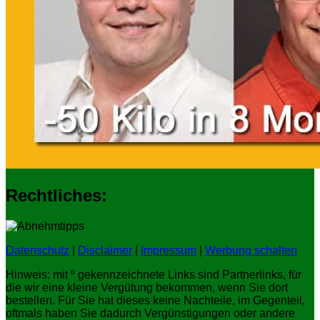
Rechtliches:
Datenschutz
|
Disclaimer
|
Impressum
|
Werbung schalten
Hinweis: mit º gekennzeichnete Links sind Partnerlinks, für
die wir eine kleine Vergütung bekommen, wenn Sie dort
bestellen. Für Sie hat dieses keine Nachteile, im Gegenteil,
oftmals haben Sie dadurch Vergünstigungen oder andere